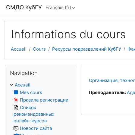
Passer au contenu principal
СМДО КубГУ
Français ‎(fr)‎
Informations du cours
Accueil
Cours
Ресурсы подразделений КубГУ
Фа
Passer Navigation
Navigation
Организация, техно
Accueil
Mes cours
Преподаватель:
Аде
Правила регистрации
Список
рекомендованных
онлайн-курсов
Новости сайта