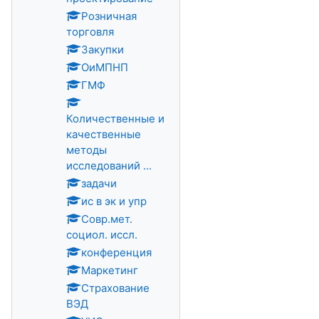
Розничная
торговля
Закупки
ОиМПНП
ГМФ
Количественные и
качественные
методы
исследований ...
задачи
ис в эк и упр
Совр.мет.
социол. иссл.
конференция
Маркетинг
Страхование
ВЭД