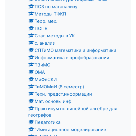
ПОЗ по матанализу
Методы ТФКП
Теор. мех.
ПОПВ
Стат. методы в УК
с. анализ
СПТиМО математики и информатики
Информатика в профобразовании
ТВиМС
ОМА
МиФвСКИ
ТиМОМиИ (8 семестр)
Техн. предст.информации
Мат. основы инф.
Практикум по линейной алгебре для
географов
Педагогика
"Имитационное моделирование