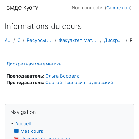
Passer au contenu principal
СМДО КубГУ
Non connecté. (
Connexion
)
Informations du cours
Accueil
Cours
Ресурсы подразделений КубГУ
Факультет Математики и компьютерных наук
Дискретная математика
Résumé
Дискретная математика
Преподаватель:
Ольга Боровик
Преподаватель:
Сергей Павлович Грушевский
Passer Navigation
Navigation
Accueil
Mes cours
Правила регистрации