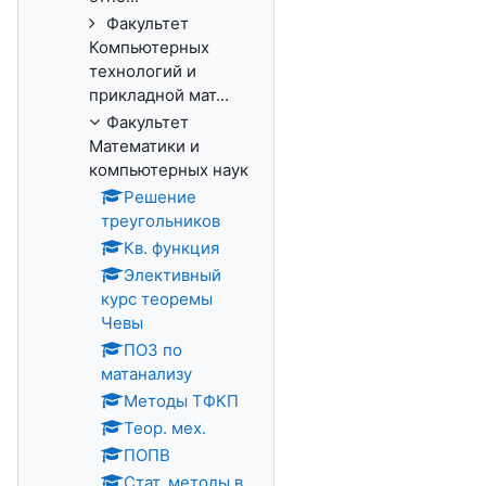
Факультет
Компьютерных
технологий и
прикладной мат...
Факультет
Математики и
компьютерных наук
Решение
треугольников
Кв. функция
Элективный
курс теоремы
Чевы
ПОЗ по
матанализу
Методы ТФКП
Теор. мех.
ПОПВ
Стат. методы в