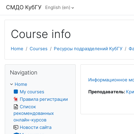
Skip to main content
СМДО КубГУ
English ‎(en)‎
Course info
Home
Courses
Ресурсы подразделений КубГУ
Фа
Skip Navigation
Navigation
Информационное мо
Home
My courses
Преподаватель:
Кри
Правила регистрации
Список
рекомендованных
онлайн-курсов
Новости сайта