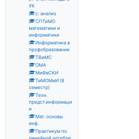
УК
с. анализ
СПТиМО
математики и
информатики
Информатика в
профобразовании
ТВиМС
ОМА
МиФвСКИ
ТиМОМиИ (8
семестр)
Техн.
предст.информаци
и
Мат. основы
инф.
Практикум по
линейной алгебре