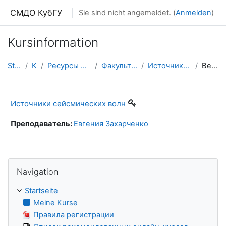
Zum Hauptinhalt
СМДО КубГУ
Sie sind nicht angemeldet. (
Anmelden
)
Kursinformation
Startseite
Kurse
Ресурсы подразделений КубГУ
Факультет Геологический
Источники сейсмических волн
Beschreibung
Источники сейсмических волн
Преподаватель:
Евгения Захарченко
Navigation überspringen
Navigation
Startseite
Meine Kurse
Правила регистрации