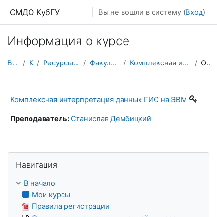
Перейти к основному содержанию
СМДО КубГУ
Вы не вошли в систему (
Вход
)
Информация о курсе
В начало
Курсы
Ресурсы подразделений КубГУ
Факультет Геологический
Комплексная интерпретация данных ГИС на ЭВМ
Описание
Комплексная интерпретация данных ГИС на ЭВМ
Преподаватель:
Станислав Дембицкий
Пропустить Навигация
Навигация
В начало
Мои курсы
Правила регистрации