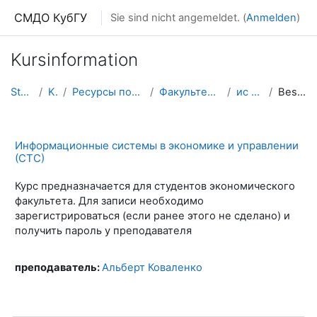
Zum Hauptinhalt
СМДО КубГУ
Sie sind nicht angemeldet. (
Anmelden
)
Kursinformation
Startseite
Kurse
Ресурсы подразделений КубГУ
Факультет Экономический
ис в эк и упр
Beschreibung
Информационные системы в экономике и управлении
(СТС)
Курс предназначается для студентов экономического
факультета. Для записи необходимо
зарегистрироваться (если ранее этого не сделано) и
получить пароль у преподавателя
преподаватель:
Альберт Коваленко