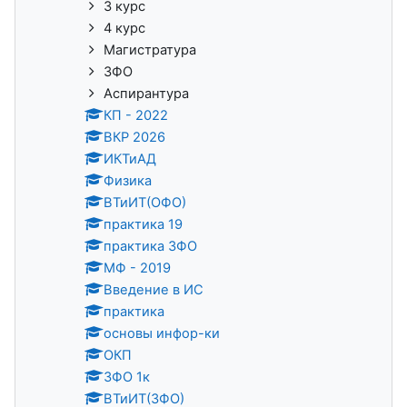
3 курс
4 курс
Магистратура
ЗФО
Аспирантура
КП - 2022
ВКР 2026
ИКТиАД
Физика
ВТиИТ(ОФО)
практика 19
практика ЗФО
МФ - 2019
Введение в ИС
практика
основы инфор-ки
ОКП
ЗФО 1к
ВТиИТ(ЗФО)