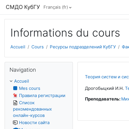
Passer au contenu principal
СМДО КубГУ
Français ‎(fr)‎
Informations du cours
Accueil
Cours
Ресурсы подразделений КубГУ
Фак
Passer Navigation
Navigation
Теория систем и си
Accueil
Mes cours
Дрогобыцкий И.Н.
Т
Правила регистрации
Преподаватель:
Мих
Список
рекомендованных
онлайн-курсов
Новости сайта