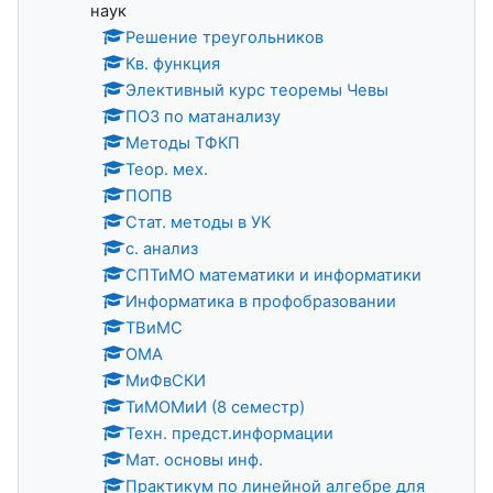
наук
Решение треугольников
Кв. функция
Элективный курс теоремы Чевы
ПОЗ по матанализу
Методы ТФКП
Теор. мех.
ПОПВ
Стат. методы в УК
с. анализ
СПТиМО математики и информатики
Информатика в профобразовании
ТВиМС
ОМА
МиФвСКИ
ТиМОМиИ (8 семестр)
Техн. предст.информации
Мат. основы инф.
Практикум по линейной алгебре для