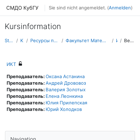
Zum Hauptinhalt
СМДО КубГУ
Sie sind nicht angemeldet. (
Anmelden
)
Kursinformation
Startseite
Kurse
Ресурсы подразделений КубГУ
Факультет Математики и компьютерных наук
ИКТ
Beschreibung
ИКТ
Преподаватель:
Оксана Астанина
Преподаватель:
Андрей Дрововоз
Преподаватель:
Валерия Золотых
Преподаватель:
Елена Леонкина
Преподаватель:
Юлия Прилепская
Преподаватель:
Юрий Холодков
Navigation überspringen
Navigation