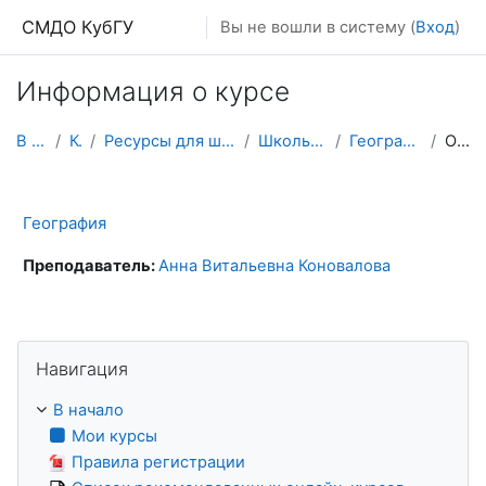
Перейти к основному содержанию
СМДО КубГУ
Вы не вошли в систему (
Вход
)
Информация о курсе
В начало
Курсы
Ресурсы для школьников и абитуриентов
Школьные олимпиады
География (олимпиады)
Описание
География
Преподаватель:
Анна Витальевна Коновалова
Пропустить Навигация
Навигация
В начало
Мои курсы
Правила регистрации