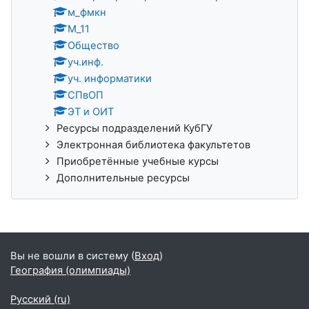
м_фмкн
М_11
Общество
уч.инф.
уч. информатики
СПвОП
ЭТ и ОИТ
Ресурсы подразделений КубГУ
Электронная библиотека факультетов
Приобретённые учебные курсы
Дополнительные ресурсы
Вы не вошли в систему (
Вход
)
География (олимпиады)
Русский ‎(ru)‎