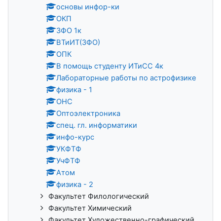
основы инфор-ки
ОКП
ЗФО 1к
ВТиИТ(ЗФО)
ОПК
В помощь студенту ИТиСС 4к
Лабораторные работы по астрофизике
физика - 1
ОНС
Оптоэлектроника
спец. гл. информатики
инфо-курс
УКФТФ
УчФТФ
Атом
физика - 2
Факультет Филологический
Факультет Химический
Факультет Художественно-графический