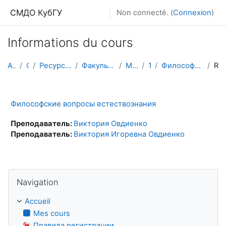
Passer au contenu principal
СМДО КубГУ
Non connecté. (
Connexion
)
Informations du cours
Accueil
Cours
Ресурсы подразделений КубГУ
Факультет Физико-технический
Магистратура
1 курс
Философские вопросы естествознания
Résumé
Философские вопросы естествознания
Преподаватель:
Виктория Овдиенко
Преподаватель:
Виктория Игоревна Овдиенко
Passer Navigation
Navigation
Accueil
Mes cours
Правила регистрации