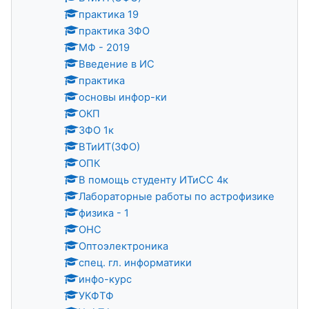
практика 19
практика ЗФО
МФ - 2019
Введение в ИС
практика
основы инфор-ки
ОКП
ЗФО 1к
ВТиИТ(ЗФО)
ОПК
В помощь студенту ИТиСС 4к
Лабораторные работы по астрофизике
физика - 1
ОНС
Оптоэлектроника
спец. гл. информатики
инфо-курс
УКФТФ