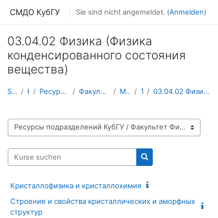
Zum Hauptinhalt
СМДО КубГУ
Sie sind nicht angemeldet. (
Anmelden
)
03.04.02 Физика (Физика
конденсированного состояния
вещества)
Startseite
Kurse
Ресурсы подразделений КубГУ
Факультет Физико-технический
Магистратура
1 курс
03.04.02 Физика (Физика конденсированного состояни...
Kursbereiche
Kurse suchen
Kurse suchen
Кристаллофизика и кристаллохимия
Строение и свойства кристаллических и аморфных
структур