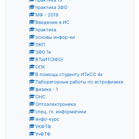
практика ЗФО
МФ - 2019
Введение в ИС
практика
основы инфор-ки
ОКП
ЗФО 1к
ВТиИТ(ЗФО)
ОПК
В помощь студенту ИТиСС 4к
Лабораторные работы по астрофизике
физика - 1
ОНС
Оптоэлектроника
спец. гл. информатики
инфо-курс
УКФТФ
УчФТФ