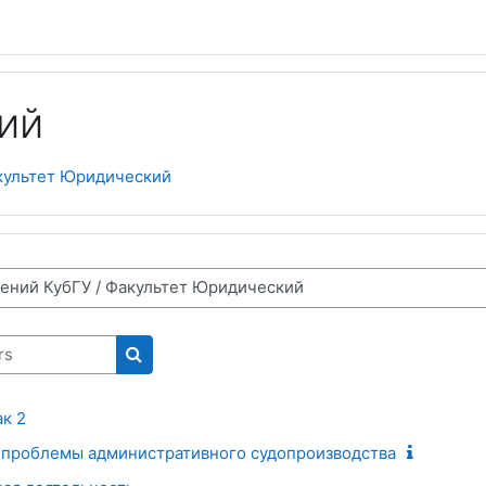
ий
культет Юридический
Rechercher des cours
к 2
 проблемы административного судопроизводства