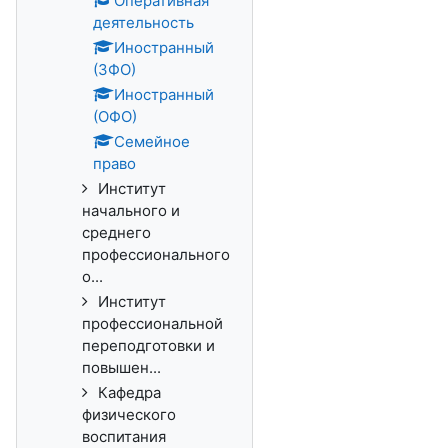
Оперативная
деятельность
Иностранный
(ЗФ­О)
Иностран­ный
(ОФО)
Семейное
право
Институт
начального и
среднего
профессионального
о...
Институт
профессиональной
переподготовки и
повышен...
Кафедра
физического
воспитания