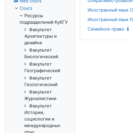
Оперативно-розыскн
Mes cours
Cours
Иностранный язык (З
Ресурсы
Иностран­ный язык 
подразделений КубГУ
Семейное право
Факультет
Архитектуры и
дизайна
Факультет
Биологический
Факультет
Географический
Факультет
Геологический
Факультет
Журналистики
Факультет
Истории,
социологии и
международных
отно...