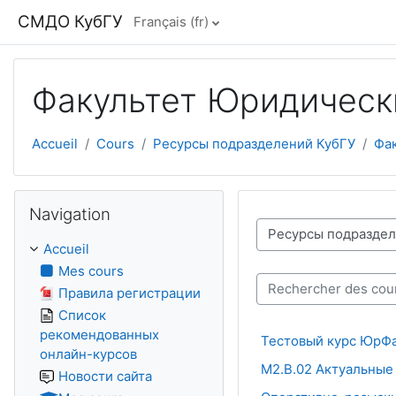
Passer au contenu principal
СМДО КубГУ
Français ‎(fr)‎
Факультет Юридическ
Accueil
Cours
Ресурсы подразделений КубГУ
Фа
Passer Navigation
Navigation
Catégories de cours
Accueil
Mes cours
Правила регистрации
Rechercher des cours
Список
рекомендованных
Тестовый курс ЮрФа
онлайн-курсов
М2.В.02 Актуальные
Новости сайта