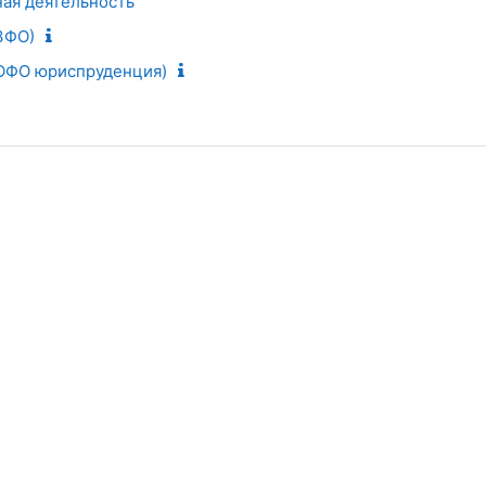
ая деятельность
Ф­О)
(ОФО юриспруденция)