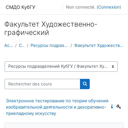
Passer au contenu principal
СМДО КубГУ
Non connecté. (
Connexion
)
Факультет Художественно-
графический
Accueil
Cours
Ресурсы подразделений КубГУ
Факультет Художественно-графический
Catégories de cours
Rechercher des cours
Rechercher des cour
Электронное тестирование по теории обучения
изобразительной деятельности и декоративно-
прикладному искусству
Passer Navigation