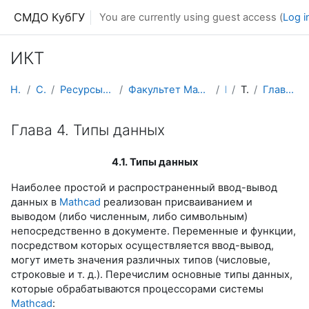
Skip to main content
СМДО КубГУ
You are currently using guest access (
Log i
ИКТ
Home
Courses
Ресурсы подразделений КубГУ
Факультет Математики и компьютерных наук
ИКТ
Topic 4
Глава 4. Типы данных
Глава 4. Типы данных
4.1. Типы данных
Наиболее простой и распространенный ввод-вывод
данных в
Mathcad
реализован присваиванием и
выводом (либо численным, либо символьным)
непосредственно в документе. Переменные и функции,
посредством которых осуществляется ввод-вывод,
могут иметь значения различных типов (числовые,
строковые и т. д.). Перечислим основные типы данных,
которые обрабатываются процессорами системы
Mathcad
: