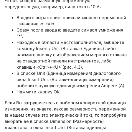
Чтобы создать размерную переменную,
определяющую, например, силу тока в 10 А:
Введите выражение, присваивающее переменной
i значение ю: i:=io.
Сразу после ввода ю введите символ умножения
"*".
Находясь в области местозаполнителя, выберите
команду Insert / Unit (Вставка / Единицы) либо
нажмите кнопку с изображением мерного стакана
на стандартной панели инструментов, либо
клавиши <Ctrl>+<U> (рис. 4.3).
В списке Unit (Единица измерения) диалогового
окна Insert Unit (Вставк-единицы измерений)
выберите нужную единицу измерения Ampere (A).
Нажмите кнопку ОК.
Если Вы затрудняетесь с выбором конкретной единицы
измерения, нэ знаете, какова размерность переменной
(в нашем случае это электрический ток), то попробуйте
выбрать ее в списке Dimension (Размерность)
диалогового окна Insert Unit (Вставка единицы