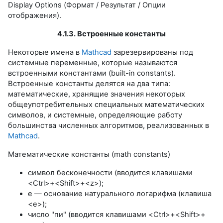
Display Options (Формат / Результат / Опции
отображения).
4.1.3. Встроенные константы
Некоторые имена в
Mathcad
зарезервированы под
системные переменные, которые называются
встроенными константами (built-in constants).
Встроенные константы делятся на два типа:
математические, хранящие значения некоторых
общеупотребительных специальных математических
символов, и системные, определяющие работу
большинства численных алгоритмов, реализованных в
Mathcad
.
Математические константы (math constants)
символ бесконечности (вводится клавишами
<Ctrl>+<Shift>+<z>);
е — основание натурального логарифма (клавиша
<е>);
число "пи" (вводится клавишами <Ctrl>+<Shift>+