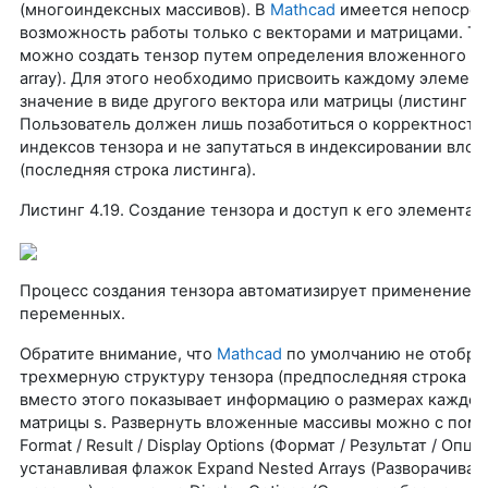
(многоиндексных массивов). В
Mathcad
имеется непосред
возможность работы только с векторами и матрицами. Те
можно создать тензор путем определения вложенного ма
array). Для этого необходимо присвоить каждому элемен
значение в виде другого вектора или матрицы (листинг 4.1
Пользователь должен лишь позаботиться о корректности
индексов тензора и не запутаться в индексировании вло
(последняя строка листинга).
Листинг 4.19. Создание тензора и доступ к его элементам
Процесс создания тензора автоматизирует применение 
переменных.
Обратите внимание, что
Mathcad
по умолчанию не отобра
трехмерную структуру тензора (предпоследняя строка лис
вместо этого показывает информацию о размерах каждог
матрицы s. Развернуть вложенные массивы можно с по
Format / Result / Display Options (Формат / Результат / Опц
устанавливая флажок Expand Nested Arrays (Разворачива