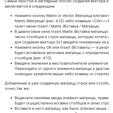
Самый простой и наглядный способ создания вектора ил
заключается в следующем:
Нажмите кнопку Matrix or Vector (Матрица или векто
Matrix (Матрица) (рис. 4.12) либо клавиши <Ctrl>+<M
пункт меню Insert / Matrix (Вставка / Матрица).
В диалоговом окне Insert Matrix (Вставка матрицы) з
число столбцов и строк матрицы, которую хотите со
для создания вектора 3x1 введите показанные на рис.
Нажмите кнопку ОК или Insert (Вставить) — в резуль
будет вставлена заготовка матрицы с определенным
столбцов (рис. 4.13).
Введите значения в местозаполнители элементов м
Переходить от одного элемента матрицы к другому
помощью указателя мыши либо клавиш со стрелкам
Добавление в уже созданную матрицу строк или столбцо
точно так же:
Выделите линиями ввода элемент матрицы, правее 
будет осуществлена всгавка столбцов и (или) строк.
Вставьте в него матрицу, как было описано выше. П