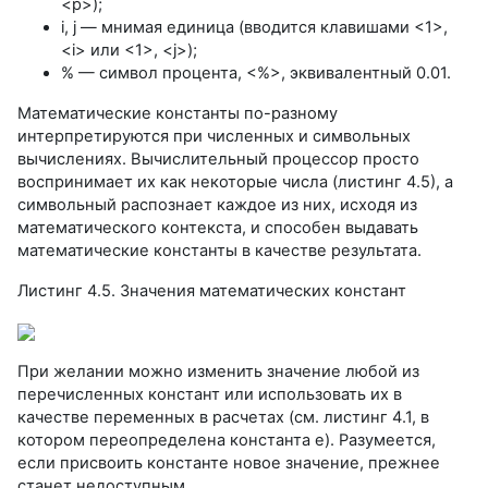
<p>);
i, j — мнимая единица (вводится клавишами <1>,
<i> или <1>, <j>);
% — символ процента, <%>, эквивалентный 0.01.
Математические константы по-разному
интерпретируются при численных и символьных
вычислениях. Вычислительный процессор просто
воспринимает их как некоторые числа (листинг 4.5), а
символьный распознает каждое из них, исходя из
математического контекста, и способен выдавать
математические константы в качестве результата.
Листинг 4.5. Значения математических констант
При желании можно изменить значение любой из
перечисленных констант или использовать их в
качестве переменных в расчетах (см. листинг 4.1, в
котором переопределена константа е). Разумеется,
если присвоить константе новое значение, прежнее
станет недоступным.