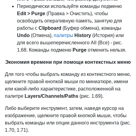
Периодически используйте команды подменю
Edit > Purge
(Правка > Очистить), чтобы
освободить оперативную память, занятую для
работы с
Clipboard
(Буфер обмена), команды
Undo
(Отмена),
палитры
History
(История) или
для всего вышеперечисленного All (Все) - рис.
1.68. Команды подменю
Purge
отменить нельзя.
Экономия времени
при помощи контекстных меню
Для того чтобы выбрать команду из контекстного меню,
щелкните правой кнопкой мыши по миниатюре, имени
или какой-либо характеристике, расположенной на
палитре
Layers/Channels/Paths
(рис. 1.69).
Либо выберите инструмент, затем, наведя курсор на
изображение, щелкните правой кнопкой мыши, чтобы
выбрать команды или опции данного инструмента (рис.
1.70, 1.71).