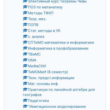
Элективный курс теоремы Чевы
ПОЗ по матанализу
Методы ТФКП
Теор. мех.
ПОПВ
Стат. методы в УК
с. анализ
СПТиМО математики и информатики
Информатика в профобразовании
ТВиМС
ОМА
МиФвСКИ
ТиМОМиИ (8 семестр)
Техн. предст.информации
Мат. основы инф.
Практикум по линейной алгебре для
географов
Педагогика
"Имитационное моделирование