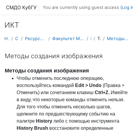
Skip to main content
СМДО КубГУ
You are currently using guest access (
Log i
ИКТ
Home
Courses
Ресурсы подразделений КубГУ
Факультет Математики и компьютерных наук
ИКТ
Topic 14
Методы создания изображения
Методы создания изображения
Методы создания изображения
Чтобы отменить последнюю операцию,
воспользуйтесь командой
Edit > Undo
(Правка >
Отменить) или сочетанием клавиш
Ctrl+Z.
Имейте
в виду, что некоторые команды отменить нельзя.
Для того чтобы отменить несколько шагов,
щелкните по предшествующему событию на
палитре
History
либо с помощью инструмента
History Brush
восстановите определенные