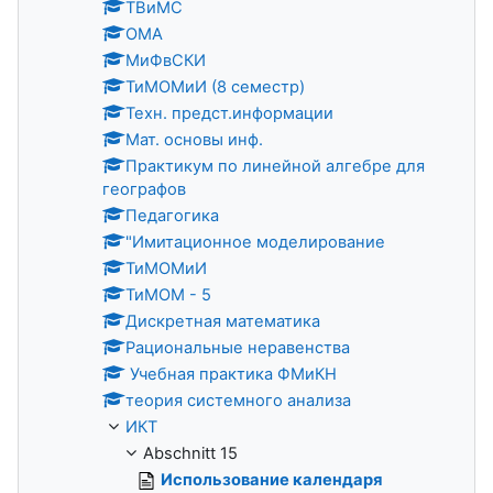
ТВиМС
ОМА
МиФвСКИ
ТиМОМиИ (8 семестр)
Техн. предст.информации
Мат. основы инф.
Практикум по линейной алгебре для
географов
Педагогика
"Имитационное моделирование
ТиМОМиИ
ТиМОМ - 5
Дискретная математика
Рациональные неравенства
Учебная практика ФМиКН
теория системного анализа
ИКТ
Abschnitt 15
Использование календаря