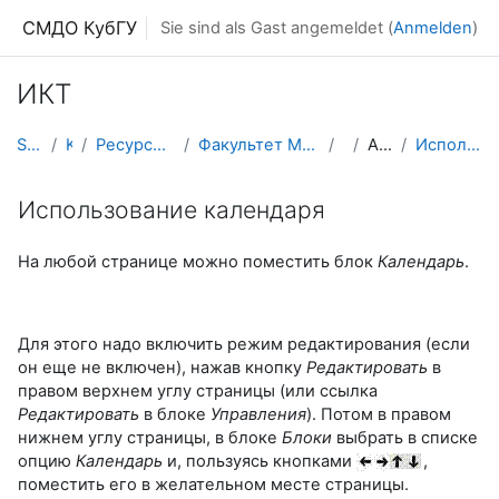
Zum Hauptinhalt
СМДО КубГУ
Sie sind als Gast angemeldet (
Anmelden
)
ИКТ
Startseite
Kurse
Ресурсы подразделений КубГУ
Факультет Математики и компьютерных наук
ИКТ
Abschnitt 15
Использование календаря
Использование календаря
На любой странице можно поместить блок
Календарь
.
Для этого надо включить режим редактирования (если
он еще не включен), нажав кнопку
Редактировать
в
правом верхнем углу страницы (или ссылка
Редактировать
в блоке
Управления
). Потом в правом
нижнем углу страницы, в блоке
Блоки
выбрать в списке
опцию
Календарь
и, пользуясь кнопками
,
поместить его в желательном месте страницы.