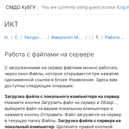
Skip to main content
СМДО КубГУ
You are currently using guest access (
Log i
ИКТ
Home
Courses
Ресурсы подразделений КубГУ
Факультет Математики и компьютерных наук
ИКТ
Topic 15
Работа с файлами на сервере
Работа с файлами на сервере
С загруженными на сервер файлами можно работать
через окно
Файлы,
которое открывается при нажатии
одноименной ссылки в блоке
Управление
. Здесь вам
доступны следующие операции:
Загрузка файла с локального компьютера на сервер
.
Нажмите кнопки
Загрузить файл на сервер
и
Обзор…
,
выберите файл на вашем локальном компьютере и
нажмите кнопку
Отправить
. Файл загрузится на сервер
в текущую папку
Файлы
.
Загрузка файла с сервера на
локальный компьютер
. Щелкните правой кнопкой