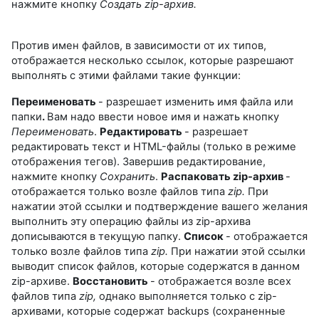
нажмите кнопку
Создать zip-архив.
Против имен файлов, в зависимости от их типов,
отображается несколько ссылок, которые разрешают
выполнять с этими файлами такие функции:
Переименовать
- разрешает изменить имя файла или
папки
.
Вам надо ввести новое имя и нажать кнопку
Переименовать
.
Редактировать
- разрешает
редактировать текст и HTML-файлы (только в режиме
отображения тегов). Завершив редактирование,
нажмите кнопку
Сохранить
.
Распаковать zip-архив
-
отображается только возле файлов типа
zip.
При
нажатии этой ссылки и подтверждение вашего желания
выполнить эту операцию файлы из zip-архива
дописываются в текущую папку.
Список
- отображается
только возле файлов типа
zip.
При нажатии этой ссылки
выводит список файлов, которые содержатся в данном
zip-архиве.
Восстановить
- отображается возле всех
файлов типа
zip,
однако выполняется только с zip-
архивами, которые содержат backups (сохраненные