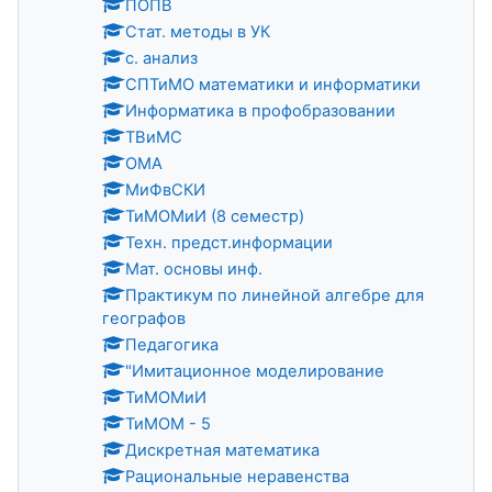
ПОПВ
Стат. методы в УК
с. анализ
СПТиМО математики и информатики
Информатика в профобразовании
ТВиМС
ОМА
МиФвСКИ
ТиМОМиИ (8 семестр)
Техн. предст.информации
Мат. основы инф.
Практикум по линейной алгебре для
географов
Педагогика
"Имитационное моделирование
ТиМОМиИ
ТиМОМ - 5
Дискретная математика
Рациональные неравенства