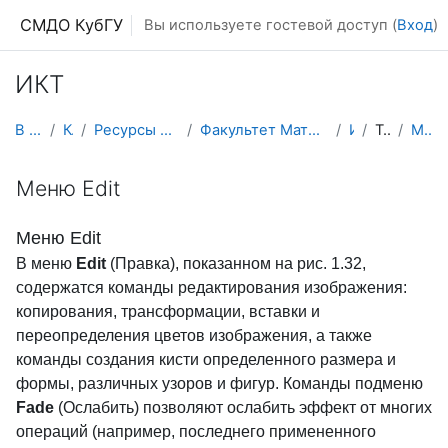
Перейти к основному содержанию
СМДО КубГУ
Вы используете гостевой доступ (
Вход
)
ИКТ
В начало
Курсы
Ресурсы подразделений КубГУ
Факультет Математики и компьютерных наук
ИКТ
Тема 14
Меню Edit
Меню Edit
Меню Edit
В меню
Edit
(Правка), показанном на рис. 1.32,
содержатся команды редактирования изображения:
копирования, трансформации, вставки и
переопределения цветов изображения, а также
команды создания кисти определенного размера и
формы, различных узоров и фигур. Команды подменю
Fade
(Ослабить) позволяют ослабить эффект от многих
операций (например, последнего примененного