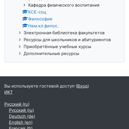
Кафедра физического воспитания
КСЕ-соц
Философия
Нем.кл.филос.
Электронная библиотека факультетов
Ресурсы для школьников и абитуриентов
Приобретённые учебные курсы
Дополнительные ресурсы
Вы используете гостевой доступ (
Вход
)
ИКТ
Русский ‎(ru)‎
Русский ‎(ru)‎
Deutsch ‎(de)‎
English ‎(en)‎
Français ‎(fr)‎