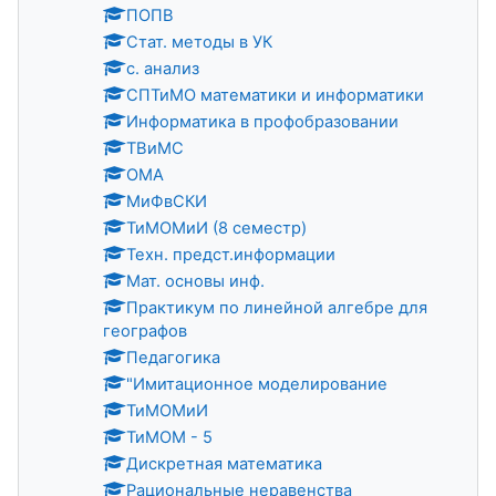
ПОПВ
Стат. методы в УК
с. анализ
СПТиМО математики и информатики
Информатика в профобразовании
ТВиМС
ОМА
МиФвСКИ
ТиМОМиИ (8 семестр)
Техн. предст.информации
Мат. основы инф.
Практикум по линейной алгебре для
географов
Педагогика
"Имитационное моделирование
ТиМОМиИ
ТиМОМ - 5
Дискретная математика
Рациональные неравенства