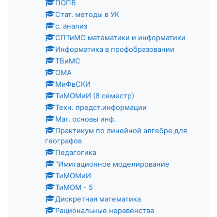
ПОПВ
Стат. методы в УК
с. анализ
СПТиМО математики и информатики
Информатика в профобразовании
ТВиМС
ОМА
МиФвСКИ
ТиМОМиИ (8 семестр)
Техн. предст.информации
Мат. основы инф.
Практикум по линейной алгебре для
географов
Педагогика
"Имитационное моделирование
ТиМОМиИ
ТиМОМ - 5
Дискретная математика
Рациональные неравенства