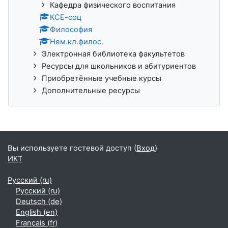
Кафедра физического воспитания
КСЕ-соц
Философия
Нем.кл.филос.
Электронная библиотека факультетов
Ресурсы для школьников и абитуриентов
Приобретённые учебные курсы
Дополнительные ресурсы
Вы используете гостевой доступ (
Вход
)
ИКТ
Русский ‎(ru)‎
Русский ‎(ru)‎
Deutsch ‎(de)‎
English ‎(en)‎
Français ‎(fr)‎