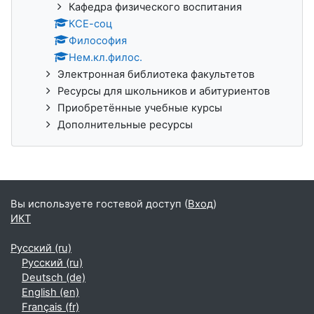
Кафедра физического воспитания
КСЕ-соц
Философия
Нем.кл.филос.
Электронная библиотека факультетов
Ресурсы для школьников и абитуриентов
Приобретённые учебные курсы
Дополнительные ресурсы
Вы используете гостевой доступ (
Вход
)
ИКТ
Русский ‎(ru)‎
Русский ‎(ru)‎
Deutsch ‎(de)‎
English ‎(en)‎
Français ‎(fr)‎