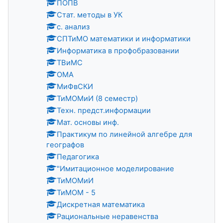
ПОПВ
Стат. методы в УК
с. анализ
СПТиМО математики и информатики
Информатика в профобразовании
ТВиМС
ОМА
МиФвСКИ
ТиМОМиИ (8 семестр)
Техн. предст.информации
Мат. основы инф.
Практикум по линейной алгебре для
географов
Педагогика
"Имитационное моделирование
ТиМОМиИ
ТиМОМ - 5
Дискретная математика
Рациональные неравенства