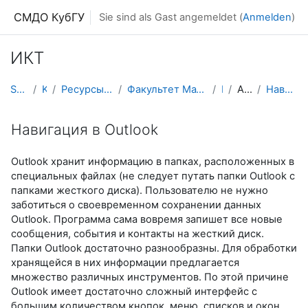
Zum Hauptinhalt
СМДО КубГУ
Sie sind als Gast angemeldet (
Anmelden
)
ИКТ
Startseite
Kurse
Ресурсы подразделений КубГУ
Факультет Математики и компьютерных наук
ИКТ
Abschnitt 1
Навигация в Outlook
Навигация в Outlook
Outlook хранит информацию в папках, расположенных в
специальных файлах (не следует путать папки Outlook с
папками жесткого диска). Пользователю не нужно
заботиться о своевременном сохранении данных
Outlook. Программа сама вовремя запишет все новые
сообщения, события и контакты на жесткий диск.
Папки Outlook достаточно разнообразны. Для обработки
хранящейся в них информации предлагается
множество различных инструментов. По этой причине
Outlook имеет достаточно сложный интерфейс с
большим количеством кнопок, меню, списков и окон