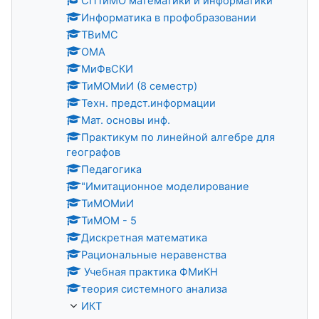
СПТиМО математики и информатики
Информатика в профобразовании
ТВиМС
ОМА
МиФвСКИ
ТиМОМиИ (8 семестр)
Техн. предст.информации
Мат. основы инф.
Практикум по линейной алгебре для
географов
Педагогика
"Имитационное моделирование
ТиМОМиИ
ТиМОМ - 5
Дискретная математика
Рациональные неравенства
Учебная практика ФМиКН
теория системного анализа
ИКТ