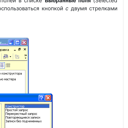
 полей в списке
Выбранные поля
(Selected
воспользоваться кнопкой
с
двумя стрелками