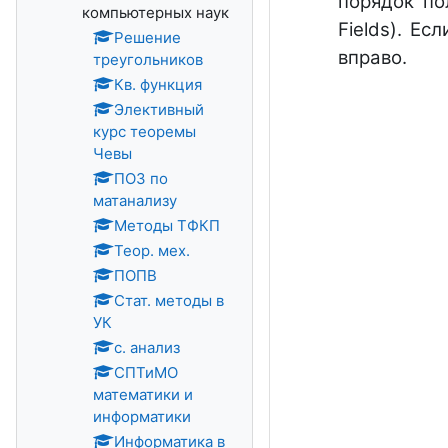
порядок по
компьютерных наук
Fields). Е
Решение
вправо.
треугольников
Кв. функция
Элективный
курс теоремы
Чевы
ПОЗ по
матанализу
Методы ТФКП
Теор. мех.
ПОПВ
Стат. методы в
УК
с. анализ
СПТиМО
математики и
информатики
Информатика в