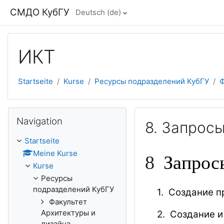
Zum Hauptinhalt
СМДО КубГУ
Deutsch ‎(de)‎
ИКТ
Startseite
Kurse
Ресурсы подразделений КубГУ
Ф
Navigation überspringen
Navigation
8. Запрос
Startseite
Meine Kurse
8
Запрос
Kurse
Ресурсы
подразделений КубГУ
1.
Создание п
Факультет
Архитектуры и
2.
Создание и
дизайна