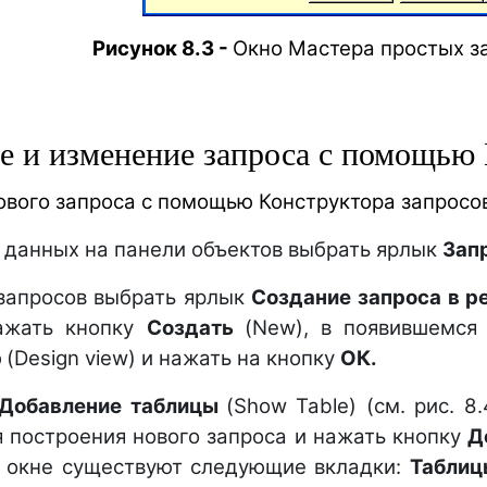
Рисунок 8.3 -
Окно Мастера простых з
е и изменение запроса с помощью 
вого запроса с помощью Конструктора запросов
ы данных на панели объектов выбрать ярлык
Зап
 запросов выбрать ярлык
Создание запроса в 
нажать кнопку
Создать
(New), в появившемс
р
(Design view) и нажать на кнопку
ОК.
Добавление таблицы
(Show Table) (см. рис. 
я построения нового запроса и нажать кнопку
Д
в окне существуют следующие вкладки:
Табли