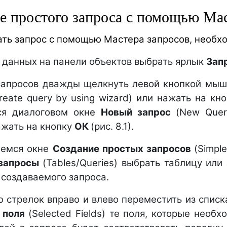
е простого запроса с помощью Мас
ать запрос с помощью Мастера запросов, необх
ы данных на панели объектов выбрать ярлык
Зап
запросов дважды щелкнуть левой кнопкой мы
reate query by using wizard) или нажать на кн
ся диалоговом окне
Новый запрос
(New Que
ажать на кнопку
ОК
(рис. 8.1).
шемся окне
Создание простых запросов
(Simpl
 запросы
(Tables/Queries) выбрать таблицу или
 создаваемого запроса.
 стрелок вправо и влево переместить из спис
 поля
(Selected Fields) те поля, которые необ