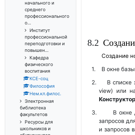
начального и
среднего
профессионального
о...
Институт
профессиональной
8
.2
Создани
переподготовки и
повышен...
Создание но
Кафедра
физического
1.
В окне баз
воспитания
КСЕ-соц
2.
В списке
Философия
view) или 
Нем.кл.филос.
Конструкто
Электронная
библиотека
3.
В окне
факультетов
запросов дл
Ресурсы для
школьников и
и запросов 