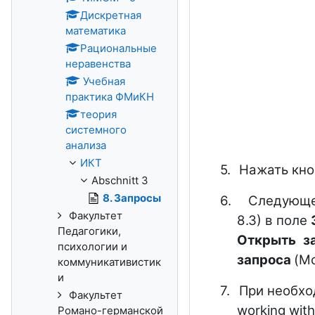
Дискретная
математика
Рациональные
неравенства
Учебная
практика ФМиКН
теория
системного
анализа
ИКТ
5.
Нажать кно
Abschnitt 3
8. Запросы
6.
Следующее
Факультет
8.3) в поле
Педагогики,
Открыть з
психологии и
запроса
(Mo
коммуникативистик
и
7.
При необхо
Факультет
working wit
Романо-германской