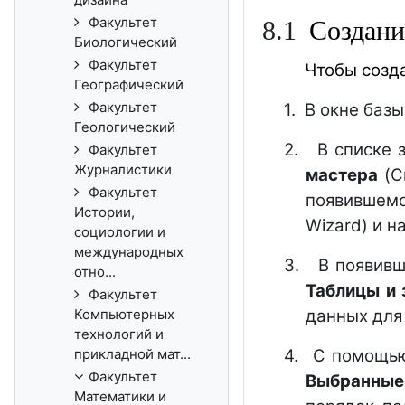
Факультет
8
.1
Создани
Биологический
Факультет
Чтобы созд
Географический
Факультет
1.
В окне баз
Геологический
2.
В списке 
Факультет
Журналистики
мастера
(C
Факультет
появившем
Истории,
Wizard) и н
социологии и
международных
3.
В появив
отно...
Таблицы и
Факультет
Компьютерных
данных для
технологий и
прикладной мат...
4.
С помощью
Факультет
Выбранные
Математики и