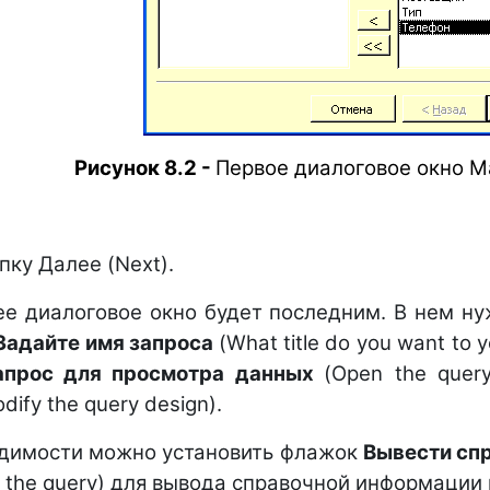
Рисунок 8.2 -
Первое диалоговое окно М
пку Далее (Next).
 диалоговое окно будет последним. В нем нуж
Задайте имя запроса
(What title do you want to
апрос для просмотра данных
(Open the query
dify the query design).
димости можно установить флажок
Вывести спр
h the query) для вывода справочной информации 