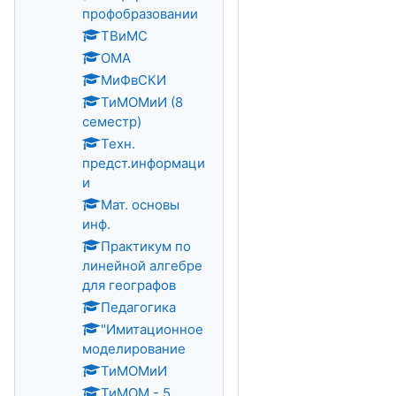
профобразовании
ТВиМС
ОМА
МиФвСКИ
ТиМОМиИ (8
семестр)
Техн.
предст.информаци
и
Мат. основы
инф.
Практикум по
линейной алгебре
для географов
Педагогика
"Имитационное
моделирование
ТиМОМиИ
ТиМОМ - 5