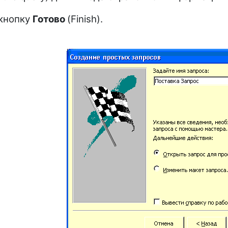
 кнопку
Готово
(Finish).