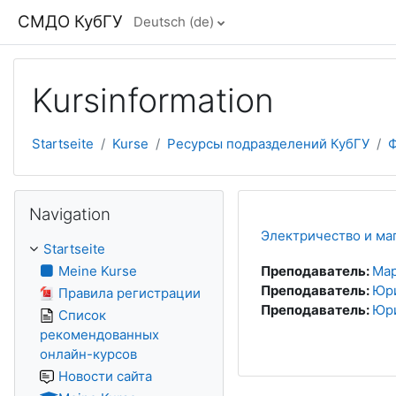
Zum Hauptinhalt
СМДО КубГУ
Deutsch ‎(de)‎
Kursinformation
Startseite
Kurse
Ресурсы подразделений КубГУ
Ф
Navigation überspringen
Navigation
Электричество и ма
Startseite
Meine Kurse
Преподаватель:
Мар
Преподаватель:
Юр
Правила регистрации
Преподаватель:
Юри
Список
рекомендованных
онлайн-курсов
Новости сайта