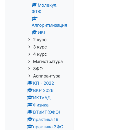
Молекул.
ФТФ
Алгоритмизация
ИКГ
2 курс
3 курс
4 курс
Магистратура
ЗФО
Аспирантура
КП - 2022
ВКР 2026
ИКТиАД
Физика
ВТиИТ(ОФО)
практика 19
практика ЗФО