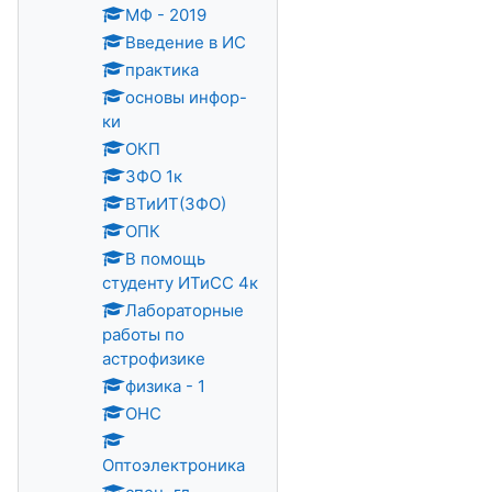
МФ - 2019
Введение в ИС
практика
основы инфор-
ки
ОКП
ЗФО 1к
ВТиИТ(ЗФО)
ОПК
В помощь
студенту ИТиСС 4к
Лабораторные
работы по
астрофизике
физика - 1
ОНС
Оптоэлектроника