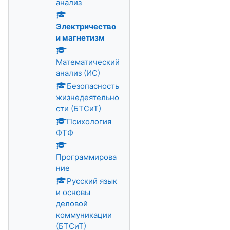
анализ
Электричество
и магнетизм
Математический
анализ (ИС)
Безопасность
жизнедеятельно
сти (БТСиТ)
Психология
ФТФ
Программирова
ние
Русский язык
и основы
деловой
коммуникации
(БТСиТ)