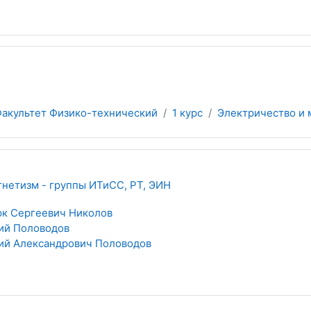
акультет Физико-технический
1 курс
Электричество и 
гнетизм - группы ИТиСС, РТ, ЭИН
к Сергеевич Николов
ий Половодов
й Александрович Половодов