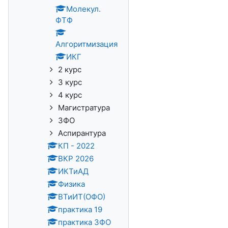
Молекул.
ФТФ
Алгоритмизация
ИКГ
2 курс
3 курс
4 курс
Магистратура
ЗФО
Аспирантура
КП - 2022
ВКР 2026
ИКТиАД
Физика
ВТиИТ(ОФО)
практика 19
практика ЗФО