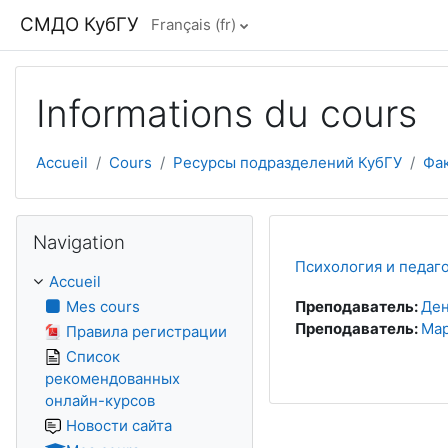
Passer au contenu principal
СМДО КубГУ
Français ‎(fr)‎
Informations du cours
Accueil
Cours
Ресурсы подразделений КубГУ
Фа
Passer Navigation
Navigation
Психология и педаго
Accueil
Mes cours
Преподаватель:
Ден
Преподаватель:
Мар
Правила регистрации
Список
рекомендованных
онлайн-курсов
Новости сайта