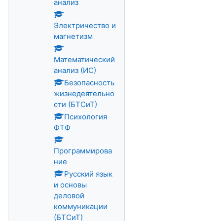
анализ
Электричество и
магнетизм
Математический
анализ (ИС)
Безопасность
жизнедеятельно
сти (БТСиТ)
Психология
ФТФ
Программирова
ние
Русский язык
и основы
деловой
коммуникации
(БТСиТ)