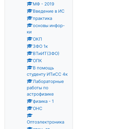
МФ - 2019
Введение в ИС
практика
основы инфор-
ки
ОКП
ЗФО 1к
ВТиИТ(ЗФО)
ОПК
В помощь
студенту ИТиСС 4к
Лабораторные
работы по
астрофизике
физика - 1
ОНС
Оптоэлектроника