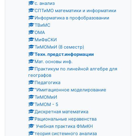
с. анализ
СПТиМО математики и информатики
Информатика в профобразовании
ТВиМС
ОМА
МиФвСКИ
ТиМОМиИ (8 семестр)
Техн. предст.информации
Мат. основы инф.
Практикум по линейной алгебре для
географов
Педагогика
"Имитационное моделирование
ТиМОМиИ
ТиМОМ - 5
Дискретная математика
Рациональные неравенства
Учебная практика ФМиКН
теория системного анализа