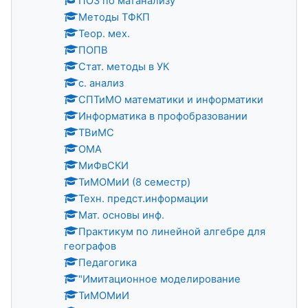
ПОЗ по матанализу
Методы ТФКП
Теор. мех.
ПОПВ
Стат. методы в УК
с. анализ
СПТиМО математики и информатики
Информатика в профобразовании
ТВиМС
ОМА
МиФвСКИ
ТиМОМиИ (8 семестр)
Техн. предст.информации
Мат. основы инф.
Практикум по линейной алгебре для
географов
Педагогика
"Имитационное моделирование
ТиМОМиИ