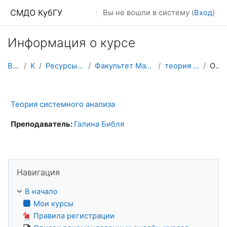
Перейти к основному содержанию
СМДО КубГУ
Вы не вошли в систему (
Вход
)
Информация о курсе
В начало
Курсы
Ресурсы подразделений КубГУ
Факультет Математики и компьютерных наук
теория системного анализа
Описание
Теория системного анализа
Преподаватель:
Галина Библя
Пропустить Навигация
Навигация
В начало
Мои курсы
Правила регистрации