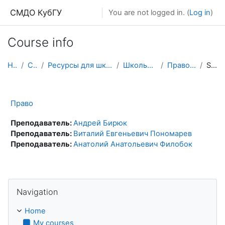
Skip to main content
СМДО КубГУ
You are not logged in. (
Log in
)
Course info
Home
Courses
Ресурсы для школьников и абитуриентов
Школьные олимпиады
Право (олимпиады)
Summary
Право
Преподаватель:
Андрей Бирюк
Преподаватель:
Виталий Евгеньевич Пономарев
Преподаватель:
Анатолий Анатольевич Филобок
Skip Navigation
Navigation
Home
My courses