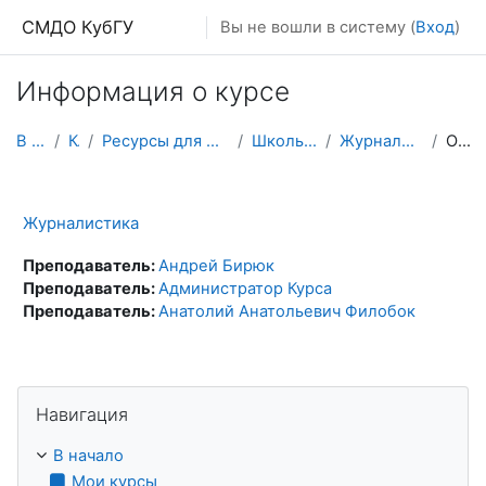
Перейти к основному содержанию
СМДО КубГУ
Вы не вошли в систему (
Вход
)
Информация о курсе
В начало
Курсы
Ресурсы для школьников и абитуриентов
Школьные олимпиады
Журналистика (олимпиады)
Описание
Журналистика
Преподаватель:
Андрей Бирюк
Преподаватель:
Администратор Курса
Преподаватель:
Анатолий Анатольевич Филобок
Пропустить Навигация
Навигация
В начало
Мои курсы