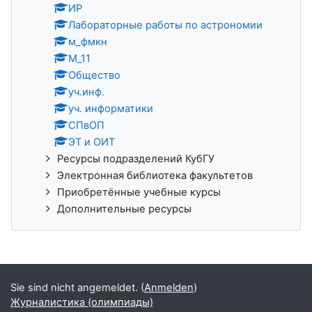
ИР
Лабораторные работы по астрономии
м_фмкн
М_11
Общество
уч.инф.
уч. информатики
СПвОП
ЭТ и ОИТ
Ресурсы подразделений КубГУ
Электронная библиотека факультетов
Приобретённые учебные курсы
Дополнительные ресурсы
Sie sind nicht angemeldet. (
Anmelden
)
Журналистика (олимпиады)