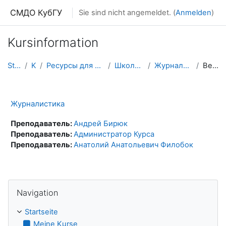
Zum Hauptinhalt
СМДО КубГУ
Sie sind nicht angemeldet. (
Anmelden
)
Kursinformation
Startseite
Kurse
Ресурсы для школьников и абитуриентов
Школьные олимпиады
Журналистика (олимпиады)
Beschreibung
Журналистика
Преподаватель:
Андрей Бирюк
Преподаватель:
Администратор Курса
Преподаватель:
Анатолий Анатольевич Филобок
Navigation überspringen
Navigation
Startseite
Meine Kurse