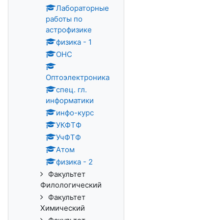
Лабораторные
работы по
астрофизике
физика - 1
ОНС
Оптоэлектроника
спец. гл.
информатики
инфо-курс
УКФТФ
УчФТФ
Атом
физика - 2
Факультет
Филологический
Факультет
Химический