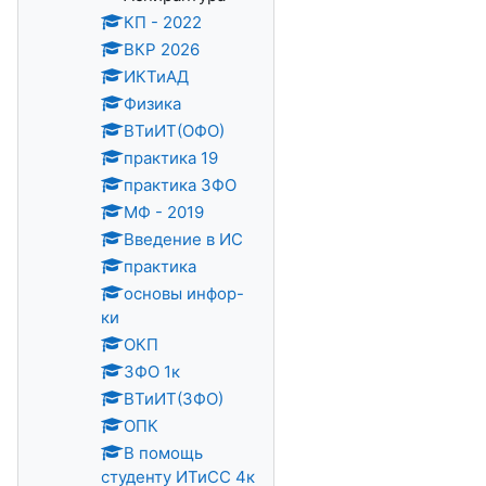
КП - 2022
ВКР 2026
ИКТиАД
Физика
ВТиИТ(ОФО)
практика 19
практика ЗФО
МФ - 2019
Введение в ИС
практика
основы инфор-
ки
ОКП
ЗФО 1к
ВТиИТ(ЗФО)
ОПК
В помощь
студенту ИТиСС 4к