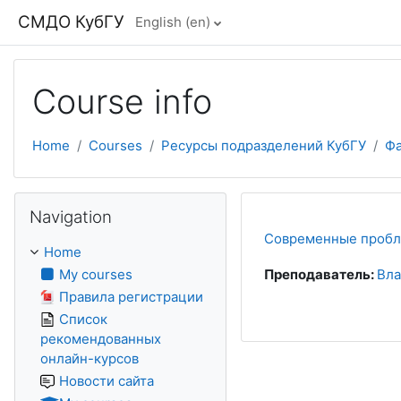
Skip to main content
СМДО КубГУ
English ‎(en)‎
Course info
Home
Courses
Ресурсы подразделений КубГУ
Фа
Skip Navigation
Navigation
Современные пробл
Home
My courses
Преподаватель:
Вла
Правила регистрации
Список
рекомендованных
онлайн-курсов
Новости сайта