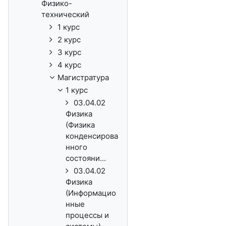
Физико-
технический
1 курс
2 курс
3 курс
4 курс
Магистратура
1 курс
03.04.02
Физика
(Физика
конденсирова
нного
состояни...
03.04.02
Физика
(Информацио
нные
процессы и