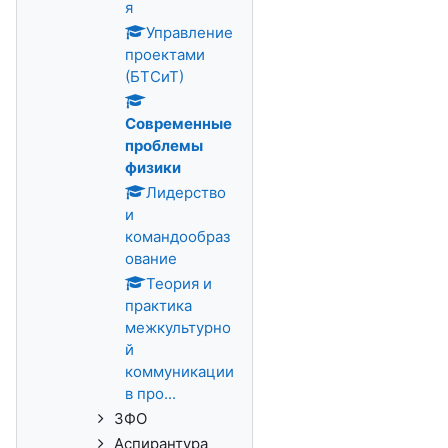
я
Управление
проектами
(БТСиТ)
Современные
проблемы
физики
Лидерство
и
командообраз
ование
Теория и
практика
межкультурно
й
коммуникации
в про...
ЗФО
Аспирантура