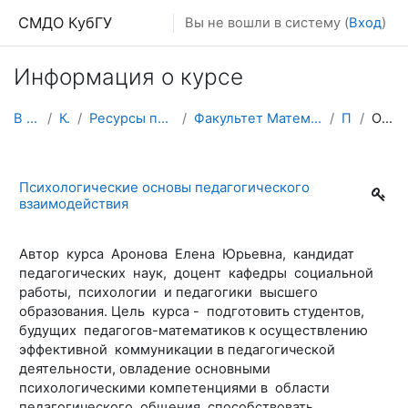
Перейти к основному содержанию
СМДО КубГУ
Вы не вошли в систему (
Вход
)
Информация о курсе
В начало
Курсы
Ресурсы подразделений КубГУ
Факультет Математики и компьютерных наук
ПОПВ
Описание
Психологические основы педагогического
взаимодействия
Автор курса Аронова Елена Юрьевна, кандидат
педагогических наук, доцент кафедры социальной
работы, психологии и педагогики высшего
образования. Цель курса -
подготовить студентов,
будущих педагогов-математиков к осуществлению
эффективной коммуникации в педагогической
деятельности, овладение основными
психологическими компетенциями в области
педагогического общения, способствовать