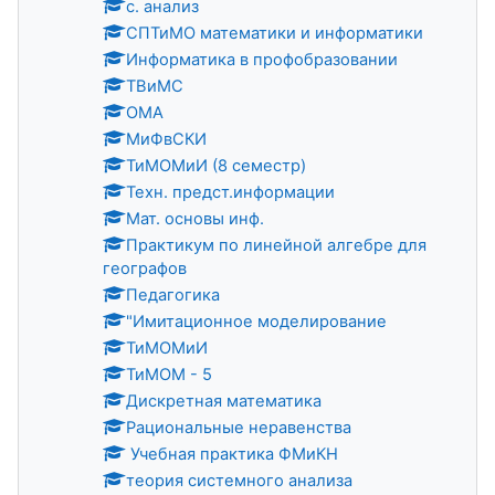
с. анализ
СПТиМО математики и информатики
Информатика в профобразовании
ТВиМС
ОМА
МиФвСКИ
ТиМОМиИ (8 семестр)
Техн. предст.информации
Мат. основы инф.
Практикум по линейной алгебре для
географов
Педагогика
"Имитационное моделирование
ТиМОМиИ
ТиМОМ - 5
Дискретная математика
Рациональные неравенства
Учебная практика ФМиКН
теория системного анализа