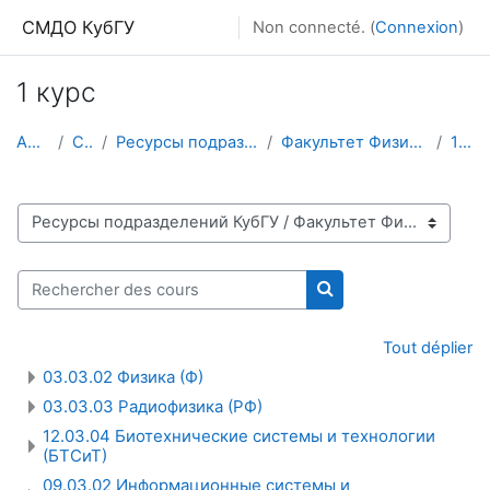
Passer au contenu principal
СМДО КубГУ
Non connecté. (
Connexion
)
1 курс
Accueil
Cours
Ресурсы подразделений КубГУ
Факультет Физико-технический
1 курс
Catégories de cours
Rechercher des cours
Rechercher des cour
Tout déplier
03.03.02 Физика (Ф)
03.03.03 Радиофизика (РФ)
12.03.04 Биотехнические системы и технологии
(БТСиТ)
09.03.02 Информационные системы и