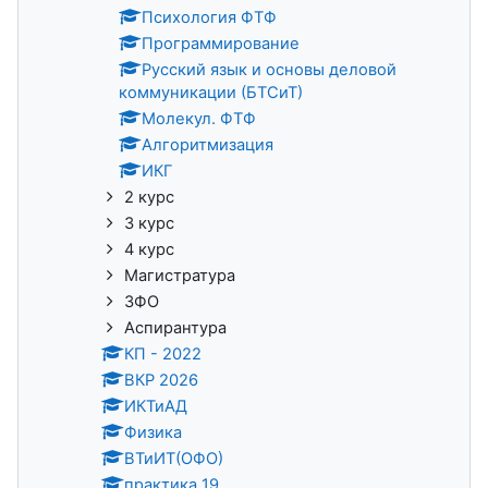
Психология ФТФ
Программирование
Русский язык и основы деловой
коммуникации (БТСиТ)
Молекул. ФТФ
Алгоритмизация
ИКГ
2 курс
3 курс
4 курс
Магистратура
ЗФО
Аспирантура
КП - 2022
ВКР 2026
ИКТиАД
Физика
ВТиИТ(ОФО)
практика 19