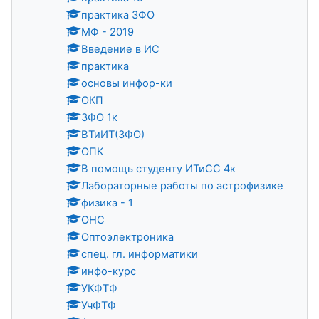
практика ЗФО
МФ - 2019
Введение в ИС
практика
основы инфор-ки
ОКП
ЗФО 1к
ВТиИТ(ЗФО)
ОПК
В помощь студенту ИТиСС 4к
Лабораторные работы по астрофизике
физика - 1
ОНС
Оптоэлектроника
спец. гл. информатики
инфо-курс
УКФТФ
УчФТФ