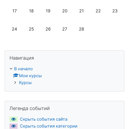
Нет событий, понедельник 17 февраля
Нет событий, вторник 18 февраля
Нет событий, среда 19 февраля
Нет событий, четверг 20 февра
Нет событий, пятница 2
Нет событий, су
Нет собы
17
18
19
20
21
22
23
Нет событий, понедельник 24 февраля
Нет событий, вторник 25 февраля
Нет событий, среда 26 февраля
Нет событий, четверг 27 феврал
Нет событий, пятница 2
24
25
26
27
28
Пропустить Навигация
Навигация
В начало
Мои курсы
Курсы
Пропустить Легенда событий
Легенда событий
Скрыть события сайта
Скрыть события категории