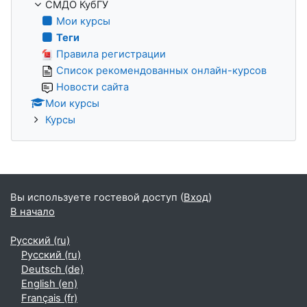
СМДО КубГУ
Мои курсы
Теги
Правила регистрации
Список рекомендованных онлайн-курсов
Новости сайта
Мои курсы
Курсы
Вы используете гостевой доступ (
Вход
)
В начало
Русский ‎(ru)‎
Русский ‎(ru)‎
Deutsch ‎(de)‎
English ‎(en)‎
Français ‎(fr)‎