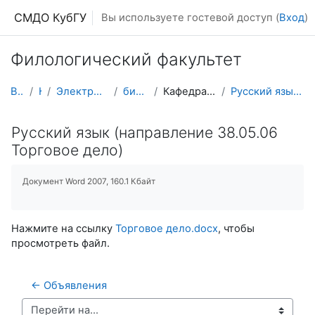
Перейти к основному содержанию
СМДО КубГУ
Вы используете гостевой доступ (
Вход
)
Филологический факультет
В начало
Курсы
Электронная библиотека факультетов
библиотека филфака
Кафедра современного русского языка
Русский язык (направление 38.05.06 Торговое дело)
Русский язык (направление 38.05.06
Торговое дело)
Документ Word 2007, 160.1 Кбайт
Нажмите на ссылку
Торговое дело.docx
, чтобы
просмотреть файл.
← Объявления