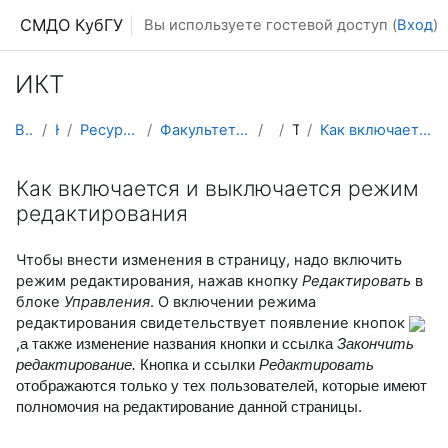
Перейти к основному содержанию
СМДО КубГУ
Вы используете гостевой доступ (
Вход
)
ИКТ
В начало
Курсы
Ресурсы подразделений КубГУ
Факультет Математики и компьютерных наук
ИКТ
Тема 15
Как включается и выключается режим редактирования
Как включается и выключается режим
редактирования
Чтобы внести изменения в страницу, надо включить
режим редактирования, нажав кнопку
Редактировать
в
блоке
Управления
. О включении режима
редактирования свидетельствует появление кнопок
,
a
также изменение названия кнопки и ссылка
Закончить
редактирование.
Кнопка и ссылки
Редактировать
отображаются только у тех пользователей,
к
оторые имеют
полномочия на редактирование данной страницы.