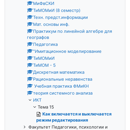
МиФвСКИ
ТиМОМиИ (8 семестр)
Техн. предст.информации
Мат. основы инф.
Практикум по линейной алгебре для
географов
Педагогика
"Имитационное моделирование
ТиМОМиИ
ТиМОМ - 5
Дискретная математика
Рациональные неравенства
Учебная практика ФМиКН
теория системного анализа
ИКТ
Тема 15
Как включается и выключается
режим редактирования
Факультет Педагогики, психологии и