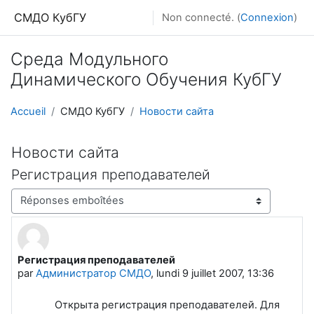
Passer au contenu principal
СМДО КубГУ
Non connecté. (
Connexion
)
Среда Модульного
Динамического Обучения КубГУ
Accueil
СМДО КубГУ
Новости сайта
Новости сайта
Регистрация преподавателей
Type d’affichage
Регистрация преподавателей
Nombre de réponses : 0
par
Администратор СМДО
,
lundi 9 juillet 2007, 13:36
Открыта регистрация преподавателей. Для