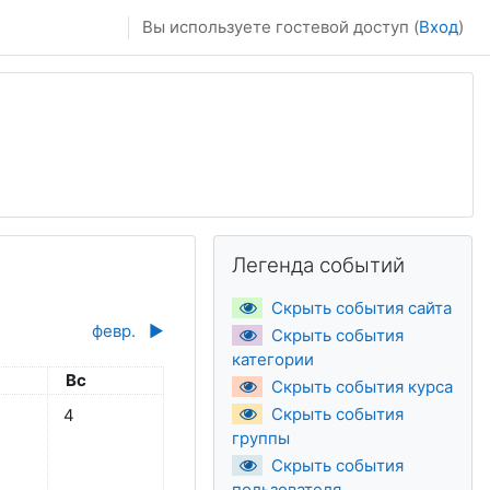
Вы используете гостевой доступ (
Вход
)
Пропустить Легенда событий
Легенда событий
Скрыть события сайта
февр.
▶︎
Скрыть события
категории
та
Воскресенье
Вс
Скрыть события курса
 2 января
ытий, суббота 3 января
Нет событий, воскресенье 4 января
Скрыть события
4
группы
Скрыть события
пользователя