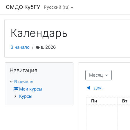
Перейти к основному содержанию
СМДО КубГУ
Русский ‎(ru)‎
Календарь
В начало
янв. 2026
Пропустить Навигация
Навигация
Месяц
В начало
◀︎
дек.
Мои курсы
Курсы
Понедельник
Вто
Пн
Вт