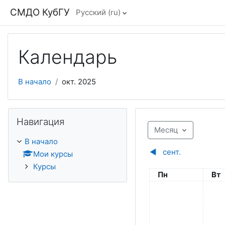
Перейти к основному содержанию
СМДО КубГУ
Русский ‎(ru)‎
Календарь
В начало
окт. 2025
Пропустить Навигация
Навигация
Месяц
В начало
◀︎
сент.
Мои курсы
Курсы
Понедельник
Вто
Пн
Вт