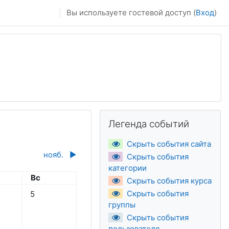
Вы используете гостевой доступ (
Вход
)
Пропустить Легенда событий
Легенда событий
Скрыть события сайта
нояб.
▶︎
Скрыть события
категории
та
Воскресенье
Вс
Скрыть события курса
 3 октября
ытий, суббота 4 октября
Нет событий, воскресенье 5 октября
Скрыть события
5
группы
Скрыть события
пользователя