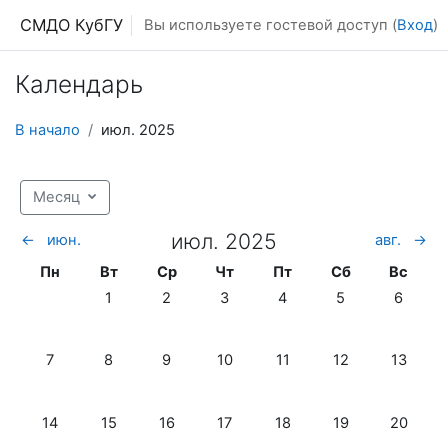
Перейти к основному содержанию
СМДО КубГУ
Вы используете гостевой доступ (
Вход
)
Календарь
В начало
июл. 2025
Месяц
июл. 2025
←
июн.
авг.
→
Понедельник
Вторник
Среда
Четверг
Пятница
Суббота
Воскре
Пн
Вт
Ср
Чт
Пт
Сб
Вс
Нет событий, вторник 1 июля
Нет событий, среда 2 июля
Нет событий, четверг 3 июля
Нет событий, пятница 4
Нет событий, су
Нет собы
1
2
3
4
5
6
Нет событий, понедельник 7 июля
Нет событий, вторник 8 июля
Нет событий, среда 9 июля
Нет событий, четверг 10 июля
Нет событий, пятница 1
Нет событий, су
Нет собы
7
8
9
10
11
12
13
Нет событий, понедельник 14 июля
Нет событий, вторник 15 июля
Нет событий, среда 16 июля
Нет событий, четверг 17 июля
Нет событий, пятница 1
Нет событий, су
Нет собы
14
15
16
17
18
19
20